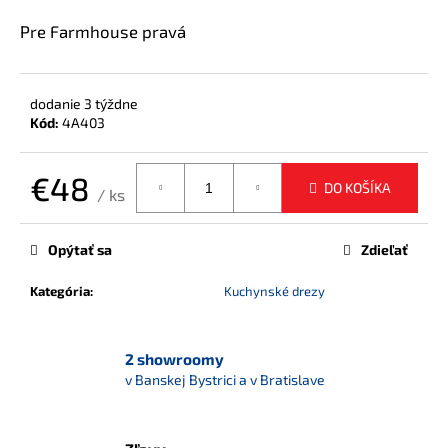
á
Pre Farmhouse pravá
j
s
ť
dodanie 3 týždne
Kód:
4A403
?
€48
DO KOŠÍKA
/ ks
Jednotková
cena:
HĽADAŤ
Opýtať sa
Zdieľať
Kategória
:
Kuchynské drezy
O
d
2 showroomy
p
v Banskej Bystrici a v Bratislave
o
r
ú