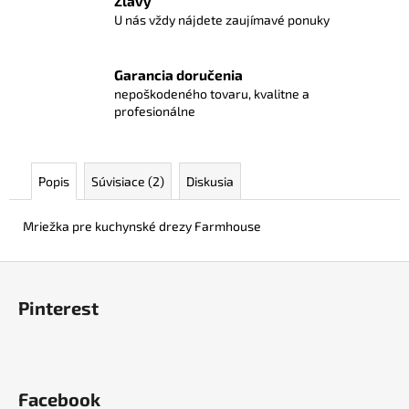
Zľavy
č
U nás vždy nájdete zaujímavé ponuky
a
m
e
Garancia doručenia
nepoškodeného tovaru, kvalitne a
profesionálne
SIFÓN
4701
€6
Popis
Súvisiace (2)
Diskusia
Mriežka pre kuchynské drezy Farmhouse
Z
á
Pinterest
p
ä
t
i
Facebook