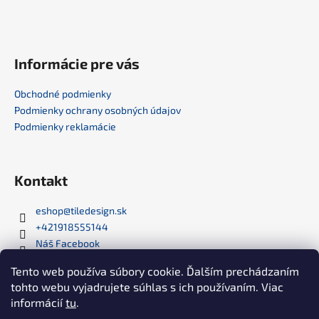
e
Informácie pre vás
Obchodné podmienky
Podmienky ochrany osobných údajov
Podmienky reklamácie
Kontakt
eshop
@
tiledesign.sk
+421918555144
Náš Facebook
tiledesign_sro
Tento web používa súbory cookie. Ďalším prechádzaním
tohto webu vyjadrujete súhlas s ich používaním. Viac
informácií
tu
.
Web Tile Design